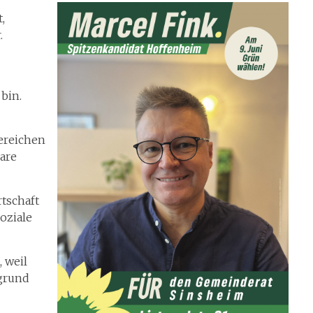
,
.
bin.
ereichen
are
rtschaft
oziale
 weil
grund